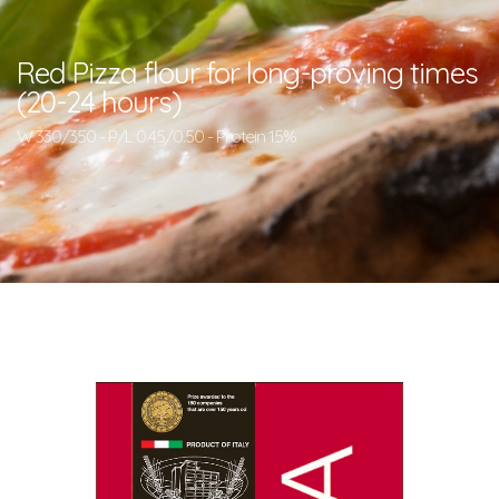
Red Pizza flour for long-proving times
(20-24 hours)
W 330/350 - P/L 0.45/0.50 - Protein 15%